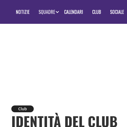
NOTIZIE
NOTIZIE
SQUADRE
CALENDARI
CALENDARI
CLUB
CLUB
SOCIALE
SOCIALE
OSTIAMARE CL
Club
IDENTITÀ DEL CLUB