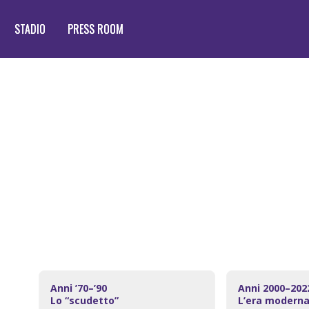
STADIO
STADIO
PRESS ROOM
PRESS ROOM
UB
Anni ’70–’90
Anni 2000–20
Lo “scudetto”
L’era modern