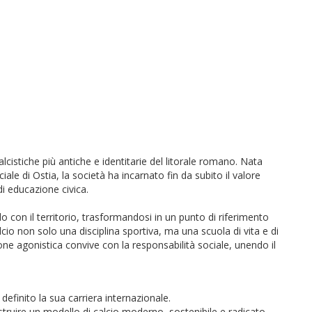
lcistiche più antiche e identitarie del litorale romano. Nata
ale di Ostia, la società ha incarnato fin da subito il valore
di educazione civica.
o con il territorio, trasformandosi in un punto di riferimento
alcio non solo una disciplina sportiva, ma una scuola di vita e di
e agonistica convive con la responsabilità sociale, unendo il
efinito la sua carriera internazionale.
ostruire un modello di calcio moderno, sostenibile e radicato