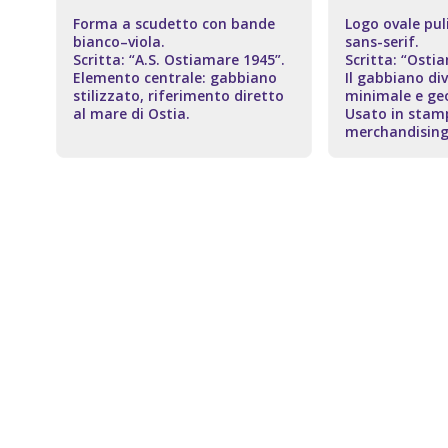
Forma a scudetto con bande
Logo ovale pul
bianco–viola.
sans-serif.
Scritta: “A.S. Ostiamare 1945”.
Scritta: “Osti
Elemento centrale: gabbiano
Il gabbiano di
stilizzato, riferimento diretto
minimale e ge
al mare di Ostia.
Usato in stamp
merchandising
1997
2000
2023
199