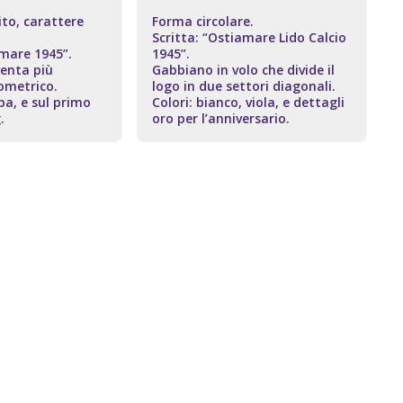
ito, carattere
Forma circolare.
Scritta: “Ostiamare Lido Calcio
amare 1945”.
1945”.
venta più
Gabbiano in volo che divide il
ometrico.
logo in due settori diagonali.
a, e sul primo
Colori: bianco, viola, e dettagli
.
oro per l’anniversario.
0
2022
OGGI