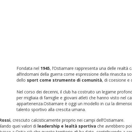
Fondata nel
1945
, l’Ostiamare rappresenta una delle realtà ca
all’indomani della guerra come espressione della rinascita soci
dello
sport come strumento di comunità
, di coesione e 
Nel corso dei decenni, il club ha costruito un legame profond
per migliaia di famiglie e giovani atleti che hanno visto nel c
appartenenza.Ostiamare è oggi un modello in cui la dimension
talento sportivo alla crescita umana.
Rossi
, cresciuto calcisticamente proprio nei campi dell’Ostiamare.
lando quei valori di
leadership e lealtà sportiva
che avrebbero poi d
tituisce a Ostia ciò che questo territorio gli ha dato, contribuendo a c