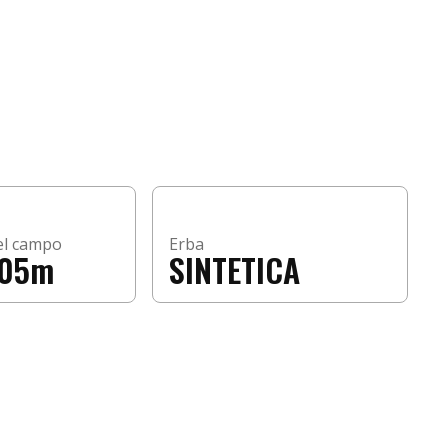
el campo
Erba
105m
SINTETICA