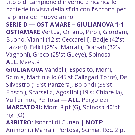
titolo di campione d'inverno e ricarica le
batterie in vista della sfida con l'Ancona per
la prima del nuovo anno.
SERIE D — OSTIAMARE – GIULIANOVA 1-1
OSTIAMARE
Vertua, Orfano, Piroli, Giordani,
Buono, Vianni (12'st Ceccarelli), Badje (42'st
Lazzeri), Felici (25'st Marrali), Donsah (32'st
Vagnoni), Greco (25'st Gueye), Spinosa —
ALL.
Maestà
GIULIANOVA
Vandelli, Esposito, Morri,
Scimia, Martiniello (45'st Callegari Torre), De
Silvestro (19'st Panzera), Bolondi (36'st
Fiaschi), Scarsella, Agostini (19'st Chiarella),
Vuillermoz, Pertosa —
ALL.
Pergolizzi
MARCATORI:
Morri 8'pt (G), Spinosa 40'pt
rig. (O)
ARBITRO:
Isoardi di Cuneo |
NOTE:
Ammoniti Marrali, Pertosa, Scimia. Rec. 2'pt