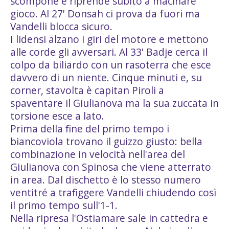
scompone e riprende subito a macinare
gioco. Al 27' Donsah ci prova da fuori ma
Vandelli blocca sicuro.
I lidensi alzano i giri del motore e mettono
alle corde gli avversari. Al 33' Badje cerca il
colpo da biliardo con un rasoterra che esce
davvero di un niente. Cinque minuti e, su
corner, stavolta è capitan Piroli a
spaventare il Giulianova ma la sua zuccata in
torsione esce a lato.
Prima della fine del primo tempo i
biancoviola trovano il guizzo giusto: bella
combinazione in velocità nell'area del
Giulianova con Spinosa che viene atterrato
in area. Dal dischetto è lo stesso numero
ventitré a trafiggere Vandelli chiudendo così
il primo tempo sull'1-1.
Nella ripresa l'Ostiamare sale in cattedra e