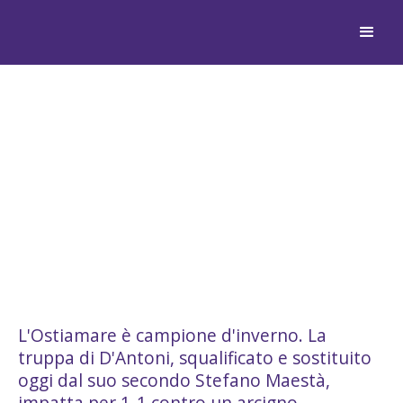
OSTIAMARE, PARI CON IL
GIULIANOVA MA SI
BRINDA AL TITOLO DI
CAMPIONI D'INVERNO
L'Ostiamare è campione d'inverno. La
truppa di D'Antoni, squalificato e sostituito
oggi dal suo secondo Stefano Maestà,
impatta per 1-1 contro un arcigno