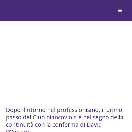
OSTIAMARE: FIRMATO IL
PROLUNGAMENTO DI
DAVID D’ANTONI FINO AL
2028
Dopo il ritorno nel professionismo, il primo
passo del Club biancoviola è nel segno della
continuità con la conferma di David
D’Antoni.