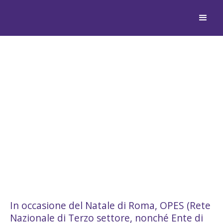
PREMIO CITTÀ DI ROMA
XII EDIZIONE: OPES
PREMIA L’OSTIAMARE AL
SALONE D’ONORE DEL
CONI
In occasione del Natale di Roma, OPES (Rete
Nazionale di Terzo settore, nonché Ente di